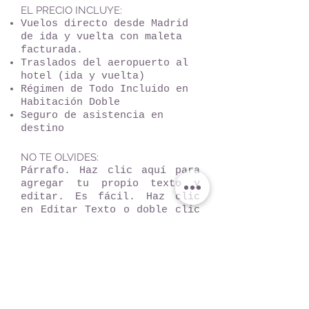
EL PRECIO INCLUYE:
Vuelos directo desde Madrid
de ida y vuelta con maleta
facturada.
Traslados del aeropuerto al
hotel (ida y vuelta)
Régimen de Todo Incluido en
Habitación Doble
Seguro de asistencia en
destino
NO TE OLVIDES:
Párrafo. Haz clic aquí para
agregar tu propio texto y
editar. Es fácil. Haz clic
en Editar Texto o doble clic
aquí para agregar tu
contenido y cambiar la
fuente.
NUESTROS TIPS:
Hazte una lista de playas
que visitar