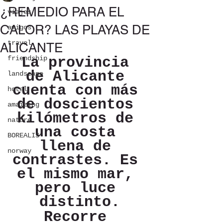
¿REMEDIO PARA EL
viajes
CALOR? LAS PLAYAS DE
amigos
travel
ALICANTE
friendship
La provincia 
de Alicante 
landscape
cuenta con más 
hotel
de doscientos 
amaizing
kilómetros de 
nature
una costa 
BOREALIS
llena de 
norway
contrastes. Es 
el mismo mar, 
pero luce 
distinto.
Recorre 