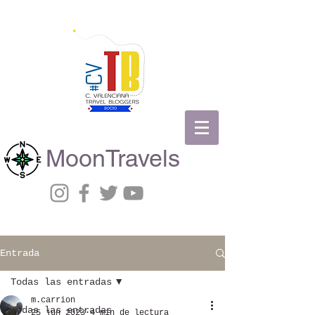
MoonTravels
Entrada
Todas las entradas
m.carrion
Todas las entradas
25 jun 2023
4 min de lectura