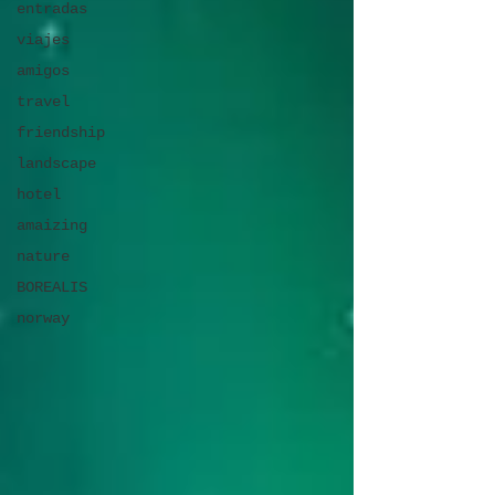
entradas
viajes
amigos
travel
friendship
landscape
hotel
amaizing
nature
BOREALIS
norway